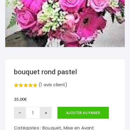
bouquet rond pastel
(
1
avis client)
Noté
1
5.00
sur 5
35,00
€
basé sur
notation
client
quantité
AJOUTER AU PANIER
de
Catégories :
Bouquet
,
Mise en Avant
bouquet