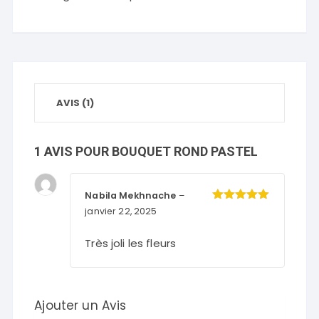
rond
pastel
AVIS (1)
1 AVIS POUR
BOUQUET ROND PASTEL
Nabila Mekhnache
–
Note
5
janvier 22, 2025
sur 5
Très joli les fleurs
Ajouter un Avis