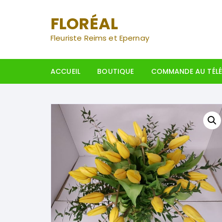
Aller
au
FLORÉAL
contenu
Fleuriste Reims et Epernay
ACCUEIL
BOUTIQUE
COMMANDE AU TÉL