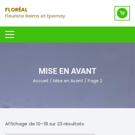
Aller
FLORÉAL
au
Fleuriste Reims et Epernay
contenu
MISE EN AVANT
Accueil
/
Mise en Avant
/ Page 2
Trié
Affichage de 10–18 sur 23 résultats
par