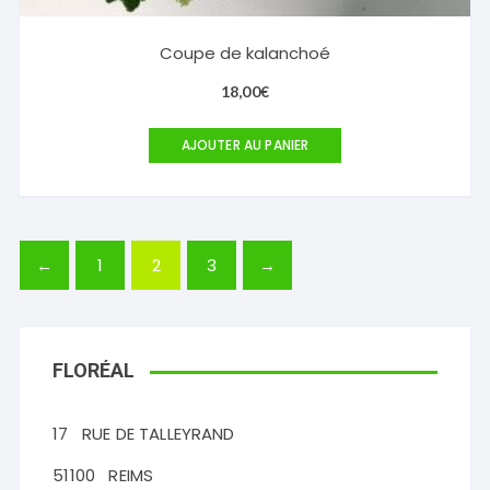
Coupe de kalanchoé
18,00
€
AJOUTER AU PANIER
←
1
2
3
→
FLORÉAL
17
RUE DE TALLEYRAND
51100
REIMS